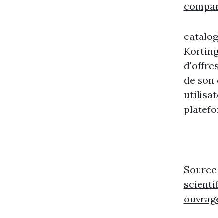
compar
catalog
Korting
d'offre
de son
utilisa
platefo
Source
scienti
ouvrage