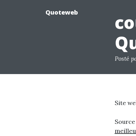
Quoteweb
co
Q
Posté p
Site we
Source
meille