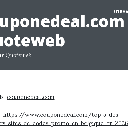
SITEM
uponedeal.com 
uoteweb
ar Quoteweb
b :
couponedeal.com
 :
https://www.couponedeal.com/top-5-des-
urs-sites-de-codes-promo-en-belgique-en-2026