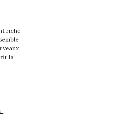
nt riche
nsemble
ouveaux
rir la
s-